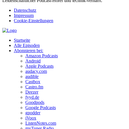
Leidenschaftlicher Podcast-Hörer und technik-vernarrt.
Datenschutz
Impressum
Cookie-Einstellungen
Startseite
Alle Episoden
Abonnieren bei:
Amazon Podcasts
Android
Apple Podcasts
audacy.com
audible
Castbox
Castro.fm
Deezer
fyyd.de
Goodpods
Google Podcasts
gpodder
iVoox
ListenNotes.com
myTuner Radio