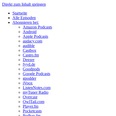
Direkt zum Inhalt springen
Startseite
Alle Episoden
Abonnieren bei:
Amazon Podcasts
Android
Apple Podcasts
audacy.com
audible
Castbox
Castro.fm
Deezer
fyyd.de
Goodpods
Google Podcasts
gpodder
iVoox
ListenNotes.com
myTuner Radio
Overcast
OwlTail.com
Player.fm
Pocketcasts
Podbay.fm