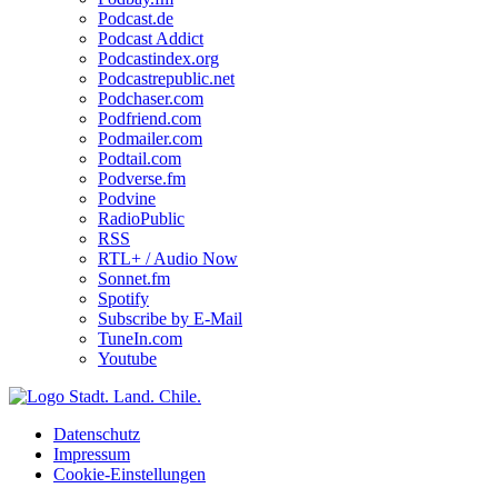
Podcast.de
Podcast Addict
Podcastindex.org
Podcastrepublic.net
Podchaser.com
Podfriend.com
Podmailer.com
Podtail.com
Podverse.fm
Podvine
RadioPublic
RSS
RTL+ / Audio Now
Sonnet.fm
Spotify
Subscribe by E-Mail
TuneIn.com
Youtube
Datenschutz
Impressum
Cookie-Einstellungen