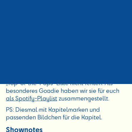
Konsum, Britney-Spears-T-Shirts und wie laut
sie im Dorf die Musik beneidenswerter Weise
aufdrehen konnte. Lukas erzählt von uralten
Musik-Entdeckungsservices und seinen
Erinnerungen an Musik-Läden im alten
Westberliner Shopping-Zentrum Ku’damm
und Jakob weiht uns tief in seine
Leidenschaft für CDs sowie seine
Erfahrungen mit Lauryn-Hill-Konzerten ein.
Und natürlich darf dabei unsere eigene
„Top-of-the-Pops“ Liste nicht fehlen. Als
besonderes Goodie haben wir sie für euch
als Spotify-Playlist
zusammengestellt.
PS: Diesmal mit Kapitelmarken und
passenden Bildchen für die Kapitel.
Shownotes