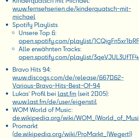
Kinderquatsch mit Michael:
www.fernsehserien.de/kinderquatsch-mit-
michael
Spotify Playlists
Unsere Top 6:
open.spotify.com/playlist/1CQigFn5xr1bR
Alle erwähnten Tracks:
open.spotify.com/playlist/3qeVJUL3Uf
Bravo Hits 94:
www.discogs.com/de/release/667062-
Various-Bravo-Hits-Best-Of-94
Lukas‘ Profil bei
last.fm
(seit 2005):
www.last.fm/de/user/eigenstil
WOM World of Music:
de.wikipedia.org/wiki/WOM_(World_of_Musi
Promarkt
(
de.wikipedia.org/wiki/ProMarkt_(Wegert)
)